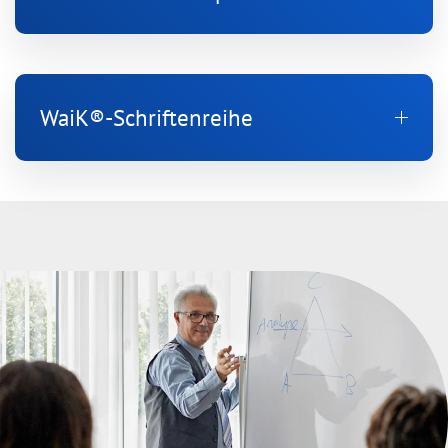
WaiK®-Schriftenreihe